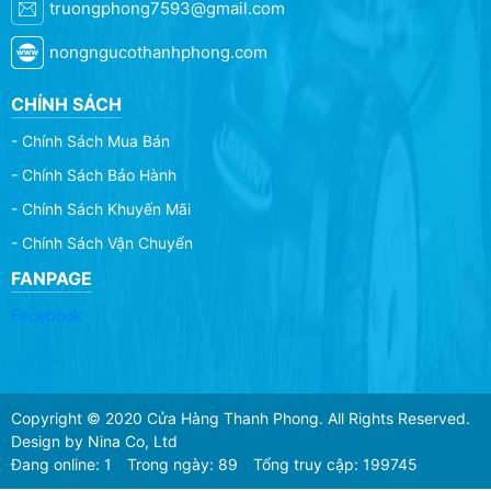
truongphong7593@gmail.com
nongngucothanhphong.com
CHÍNH SÁCH
- Chính Sách Mua Bán
- Chính Sách Bảo Hành
- Chính Sách Khuyến Mãi
- Chính Sách Vận Chuyển
FANPAGE
Facebook
Copyright © 2020 Cửa Hàng Thanh Phong. All Rights Reserved.
Design by Nina Co, Ltd
Đang online: 1
Trong ngày: 89
Tổng truy cập: 199745